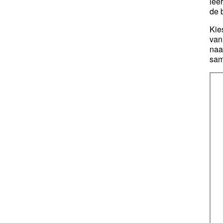
lee
de 
Kie
van
naa
sam