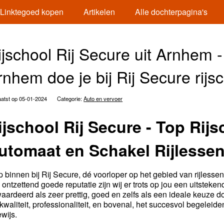
Linktegoed kopen
Artikelen
Alle dochterpagina's
ijschool Rij Secure uit Arnhem - 
rnhem doe je bij Rij Secure rij
atst op 05-01-2024
Categorie:
Auto en vervoer
ijschool Rij Secure - Top Rij
utomaat en Schakel Rijlesse
p binnen bij Rij Secure, dé voorloper op het gebied van rijlesse
 ontzettend goede reputatie zijn wij er trots op jou een uitsteke
aardeerd als zeer prettig, goed en zelfs als een ideale keuze doo
kwaliteit, professionaliteit, en bovenal, het succesvol begelei
ewijs.