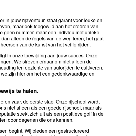
 in jouw rijavontuur, staat garant voor leuke en
dreven, maar ook toegewijd aan het creëren van
n je geen nummer, maar een individu met unieke
s dan alleen de regels van de weg leren; het gaat
ersen van de kunst van het veilig rijden.
igt in onze toewijding aan jouw succes. Onze
rlingen. We streven ernaar om niet alleen de
uding ten opzichte van autorijden te cultiveren.
en we zijn hier om het een gedenkwaardige en
bewijs te halen.
deren vaak de eerste stap. Onze rijschool wordt
 niet alleen als een goede rijschool, maar als
utatie strekt zich uit als een positieve golf in de
olen door degenen die ons kennen.
ssen
begint. Wij bieden een gestructureerd