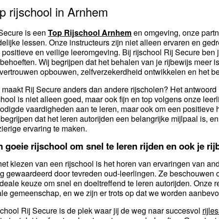
p rijschool in Arnhem
 Secure is een
Top Rijschool Arnhem
en omgeving, onze partner
delijke lessen. Onze instructeurs zijn niet alleen ervaren en ge
 positieve en veilige leeromgeving. Bij rijschool Rij Secure be
rbehoeften. Wij begrijpen dat het behalen van je rijbewijs meer i
vertrouwen opbouwen, zelfverzekerdheid ontwikkelen en het behe
 maakt Rij Secure anders dan andere rijscholen? Het antwoord l
school is niet alleen goed, maar ook fijn en top volgens onze lee
odigde vaardigheden aan te leren, maar ook om een positieve ho
begrijpen dat het leren autorijden een belangrijke mijlpaal is, 
zierige ervaring te maken.
 goeie rijschool om snel te leren rijden en ook je rij
 het kiezen van een rijschool is het horen van ervaringen van an
g gewaardeerd door tevreden oud-leerlingen. Ze beschouwen ons
ideale keuze om snel en doeltreffend te leren autorijden. Onze rep
ale gemeenschap, en we zijn er trots op dat we worden aanbev
school Rij Secure is de plek waar jij de weg naar succesvol
rijle