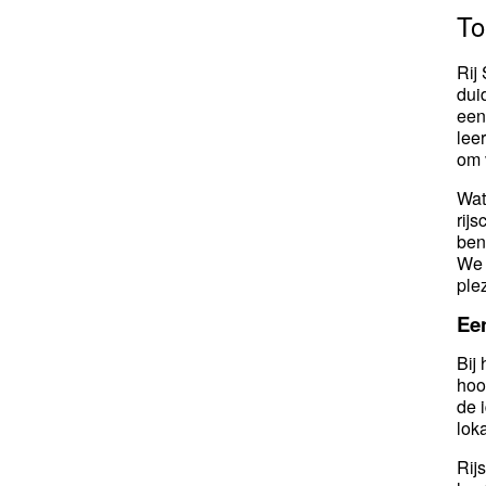
To
Rij
dui
een
lee
om 
Wat
rij
ben
We 
ple
Een
Bij
hoo
de 
lok
Rij