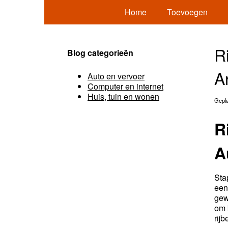
Home
Toevoegen
R
Blog categorieën
A
Auto en vervoer
Computer en internet
Huis, tuin en wonen
Gepla
R
A
Sta
een
gew
om 
rijb