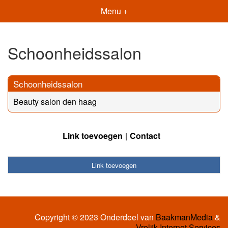
Menu +
Schoonheidssalon
Schoonheidssalon
Beauty salon den haag
Link toevoegen
Contact
Link toevoegen
Copyright © 2023 Onderdeel van
BaakmanMedia
&
Vrolijk Internet Services