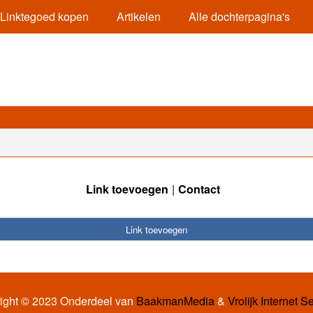
Linktegoed kopen
Artikelen
Alle dochterpagina's
Link toevoegen
Contact
Link toevoegen
ight © 2023 Onderdeel van
BaakmanMedia
&
Vrolijk Internet S