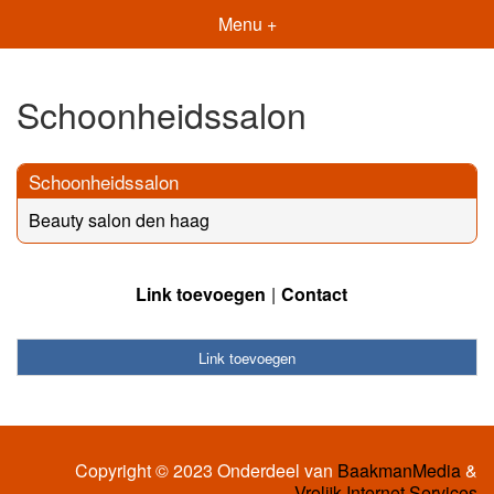
Menu +
Schoonheidssalon
Schoonheidssalon
Beauty salon den haag
Link toevoegen
Contact
Link toevoegen
Copyright © 2023 Onderdeel van
BaakmanMedia
&
Vrolijk Internet Services