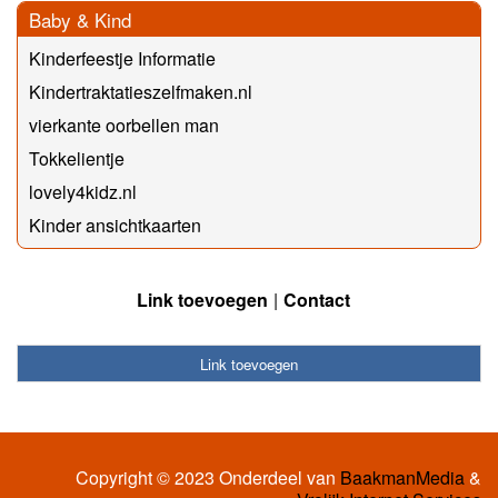
Baby & Kind
Kinderfeestje Informatie
Kindertraktatieszelfmaken.nl
vierkante oorbellen man
Tokkelientje
lovely4kidz.nl
Kinder ansichtkaarten
Link toevoegen
Contact
Link toevoegen
Copyright © 2023 Onderdeel van
BaakmanMedia
&